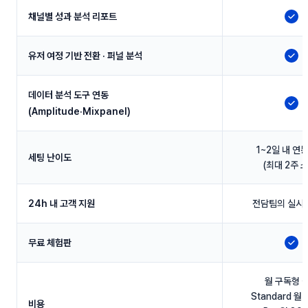
채널별 성과 분석 리포트
지
유저 여정 기반 전환 · 퍼널 분석
지
데이터 분석 도구 연동
지
(Amplitude·Mixpanel)
1~2일 내 연
세팅 난이도
(최대 2주 
24h 내 고객 지원
전담팀의 실시
무료 체험판
지
월 구독형 
Standard 월
비용